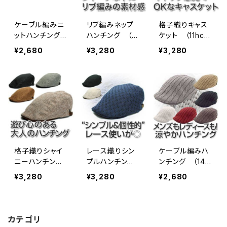
ケーブル編みニ
リブ編みネップ
格子織りキャス
ットハンチング
ハンチング （11
ケット （11hc-s
（10hc-sp04）
hc-ss24）
s29）
¥2,680
¥3,280
¥3,280
格子織りシャイ
レース織りシン
ケーブル編みハ
ニーハンチン
プルハンチン
ンチング （14h
グ （12hc-ss1
グ （13hc-ss0
c-ss01）
¥3,280
¥3,280
¥2,680
0）
2）
カテゴリ