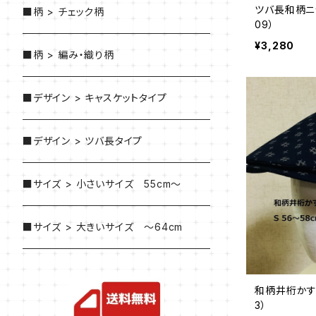
ツバ長和柄ニッ
■柄 > チェック柄
09）
¥3,280
■柄 > 編み・織り柄
■デザイン > キャスケットタイプ
■デザイン > ツバ長タイプ
■サイズ > 小さいサイズ 55cm～
■サイズ > 大きいサイズ ～64cm
和柄井桁かすり
3）