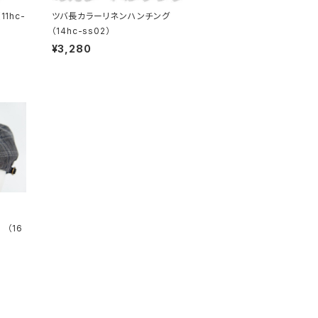
1hc-
ツバ長カラーリネンハンチング
（14hc-ss02）
¥3,280
（16