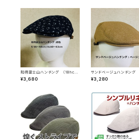
和柄富士山ハンチング （18hc-s
サンドベージュハンチング （
s01）
c-aw05）
¥3,680
¥3,280