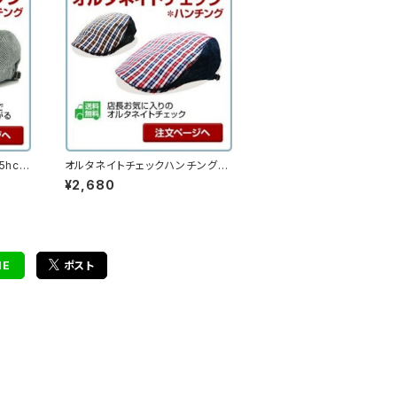
hc-s
オルタネイトチェックハンチング
（16hc-ss02）
¥2,680
NE
ポスト