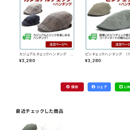
カジュアルチェックハンチング （1
ピンチェックハンチング （15
4hc-ss08）
s03）
¥3,280
¥3,280
保存
シェア
LI
最近チェックした商品