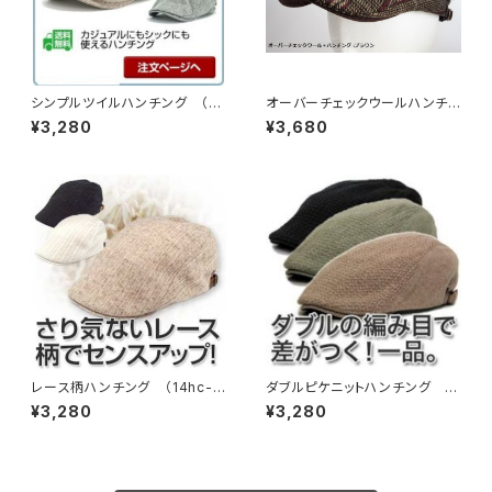
シンプルツイルハンチング （15
オーバーチェックウールハンチン
hc-ssB3）
グ （16hc-aw02）
¥3,280
¥3,680
レース柄ハンチング （14hc-s
ダブルピケニットハンチング （1
s04）
1hc-ss34）
¥3,280
¥3,280