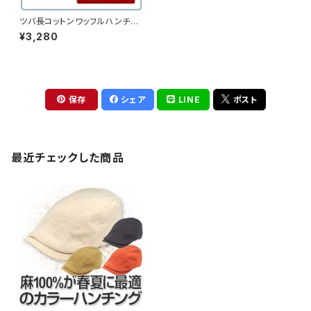
ツバ長コットンワッフルハンチン
グ （15hc-ss06）
¥3,280
保存
シェア
LINE
ポスト
最近チェックした商品